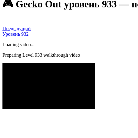
🎮 Gecko Out уровень 933 — 
←
Предыдущий
Уровень
932
Loading video...
Preparing Level
933
walkthrough video