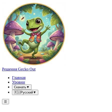
Решения Gecko Out
Главная
Уровни
Скачать
▼
🇷🇺
Русский
▼
☰