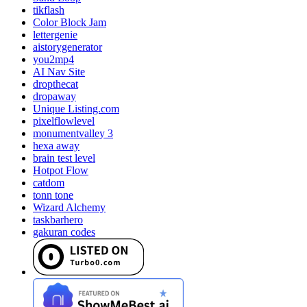
tikflash
Color Block Jam
lettergenie
aistorygenerator
you2mp4
AI Nav Site
dropthecat
dropaway
Unique Listing.com
pixelflowlevel
monumentvalley 3
hexa away
brain test level
Hotpot Flow
catdom
tonn tone
Wizard Alchemy
taskbarhero
gakuran codes