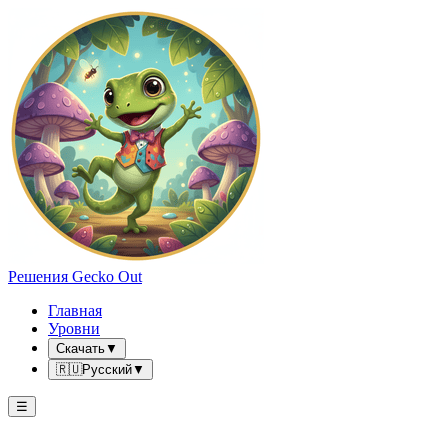
Решения Gecko Out
Главная
Уровни
Скачать
▼
🇷🇺
Русский
▼
☰