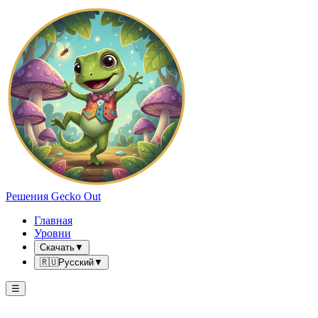
Решения Gecko Out
Главная
Уровни
Скачать
▼
🇷🇺
Русский
▼
☰