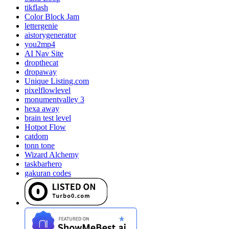
tikflash
Color Block Jam
lettergenie
aistorygenerator
you2mp4
AI Nav Site
dropthecat
dropaway
Unique Listing.com
pixelflowlevel
monumentvalley 3
hexa away
brain test level
Hotpot Flow
catdom
tonn tone
Wizard Alchemy
taskbarhero
gakuran codes