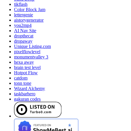
tikflash
Color Block Jam
lettergenie
aistorygenerator
you2mp4
AI Nav Site
dropthecat
dropaway
Unique Listing.com
pixelflowlevel
monumentvalley 3
hexa away
brain test level
Hotpot Flow
catdom
tonn tone
Wizard Alchemy
taskbarhero
gakuran codes