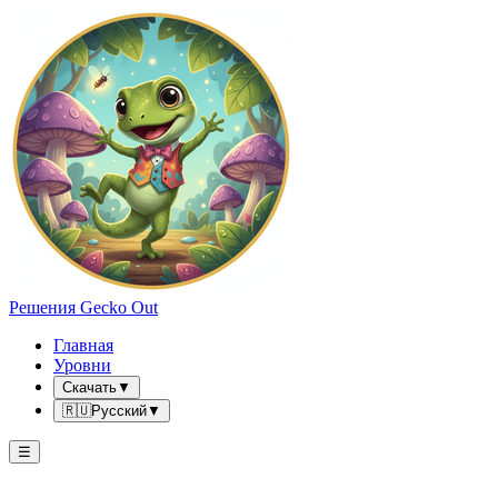
Решения Gecko Out
Главная
Уровни
Скачать
▼
🇷🇺
Русский
▼
☰