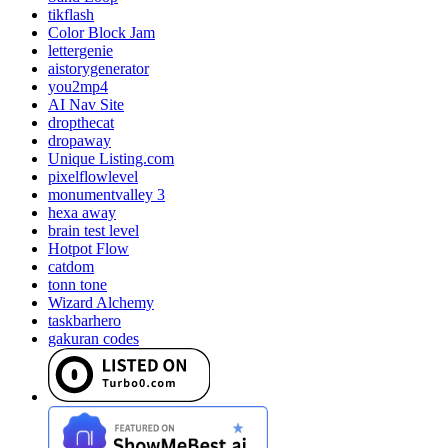
tikflash
Color Block Jam
lettergenie
aistorygenerator
you2mp4
AI Nav Site
dropthecat
dropaway
Unique Listing.com
pixelflowlevel
monumentvalley 3
hexa away
brain test level
Hotpot Flow
catdom
tonn tone
Wizard Alchemy
taskbarhero
gakuran codes