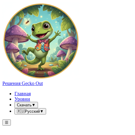
Решения Gecko Out
Главная
Уровни
Скачать
▼
🇷🇺
Русский
▼
☰