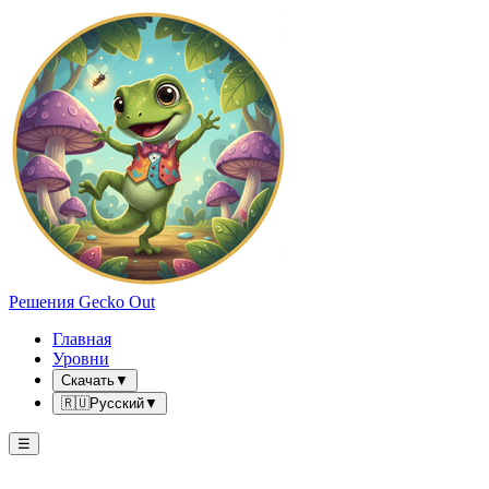
Решения Gecko Out
Главная
Уровни
Скачать
▼
🇷🇺
Русский
▼
☰