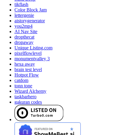
tikflash
Color Block Jam
lettergenie
aistorygenerator
you2mp4
AI Nav Site
dropthecat
dropaway
Unique Listing.com
pixelflowlevel
monumentvalley 3
hexa away
brain test level
Hotpot Flow
catdom
tonn tone
Wizard Alchemy
taskbarhero
gakuran codes