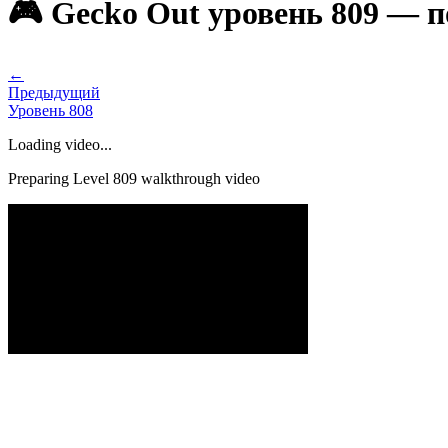
🎮 Gecko Out уровень 809 — 
←
Предыдущий
Уровень
808
Loading video...
Preparing Level
809
walkthrough video