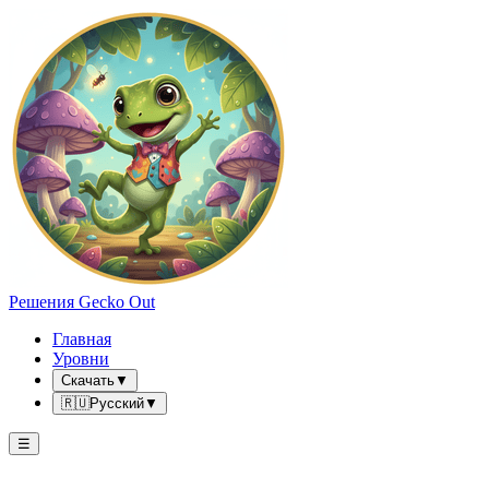
Решения Gecko Out
Главная
Уровни
Скачать
▼
🇷🇺
Русский
▼
☰