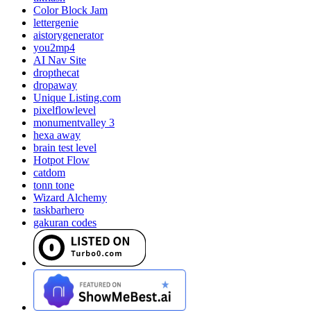
Color Block Jam
lettergenie
aistorygenerator
you2mp4
AI Nav Site
dropthecat
dropaway
Unique Listing.com
pixelflowlevel
monumentvalley 3
hexa away
brain test level
Hotpot Flow
catdom
tonn tone
Wizard Alchemy
taskbarhero
gakuran codes