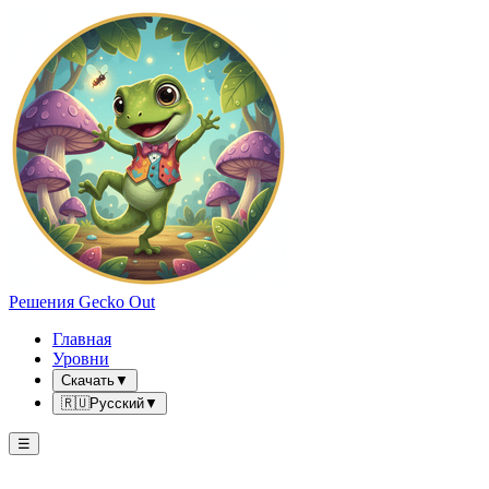
Решения Gecko Out
Главная
Уровни
Скачать
▼
🇷🇺
Русский
▼
☰