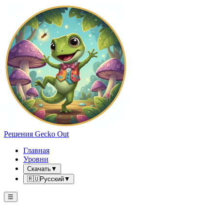
Решения Gecko Out
Главная
Уровни
Скачать
▼
🇷🇺
Русский
▼
☰