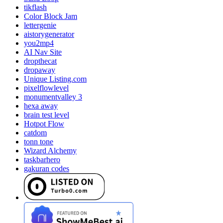
tikflash
Color Block Jam
lettergenie
aistorygenerator
you2mp4
AI Nav Site
dropthecat
dropaway
Unique Listing.com
pixelflowlevel
monumentvalley 3
hexa away
brain test level
Hotpot Flow
catdom
tonn tone
Wizard Alchemy
taskbarhero
gakuran codes