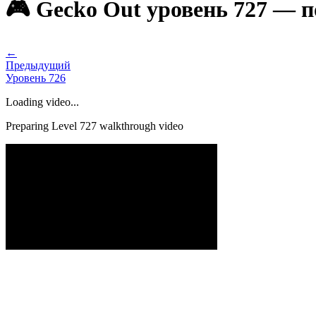
🎮 Gecko Out уровень 727 — 
←
Предыдущий
Уровень
726
Loading video...
Preparing Level
727
walkthrough video