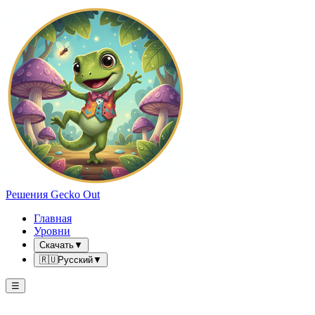
Решения Gecko Out
Главная
Уровни
Скачать
▼
🇷🇺
Русский
▼
☰