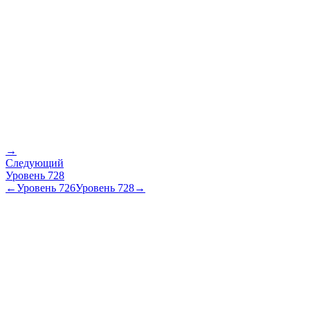
→
Следующий
Уровень
728
←
Уровень
726
Уровень
728
→