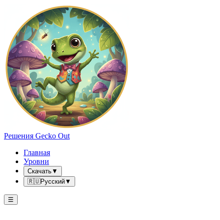
Решения Gecko Out
Главная
Уровни
Скачать
▼
🇷🇺
Русский
▼
☰