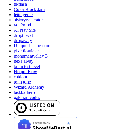
tikflash
Color Block Jam
lettergenie
aistorygenerator
you2mp4
AI Nav Site
dropthecat
dropaway
Unique Listing.com
pixelflowlevel
monumentvalley 3
hexa away
brain test level
Hotpot Flow
catdom
tonn tone
Wizard Alchemy
taskbarhero
gakuran codes