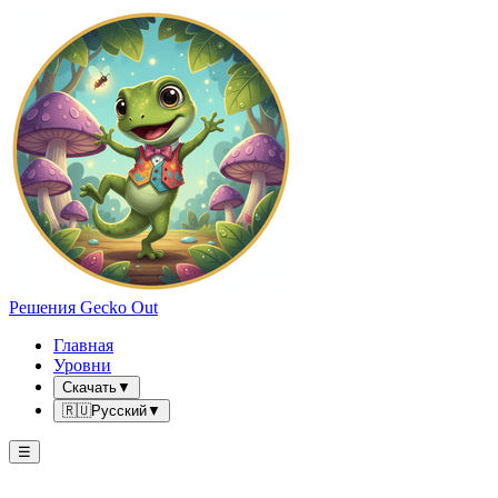
Решения Gecko Out
Главная
Уровни
Скачать
▼
🇷🇺
Русский
▼
☰