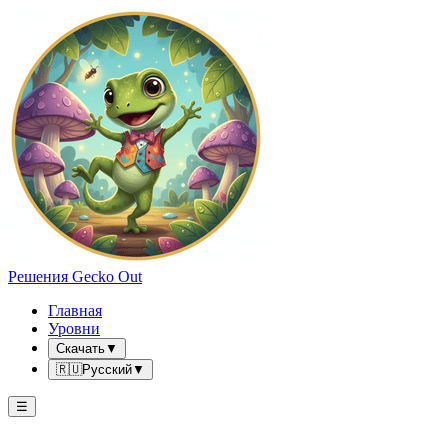
Решения Gecko Out
Главная
Уровни
Скачать
▼
🇷🇺
Русский
▼
☰