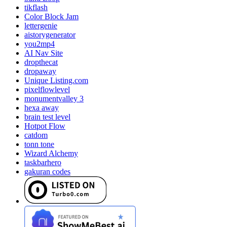
tikflash
Color Block Jam
lettergenie
aistorygenerator
you2mp4
AI Nav Site
dropthecat
dropaway
Unique Listing.com
pixelflowlevel
monumentvalley 3
hexa away
brain test level
Hotpot Flow
catdom
tonn tone
Wizard Alchemy
taskbarhero
gakuran codes