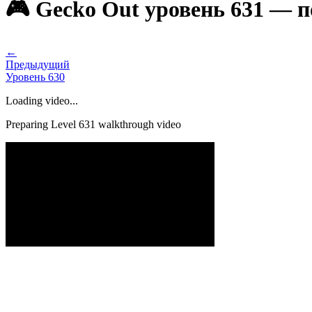
🎮 Gecko Out уровень 631 — 
←
Предыдущий
Уровень
630
Loading video...
Preparing Level
631
walkthrough video