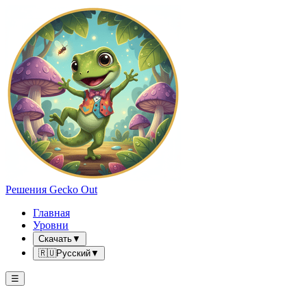
Решения Gecko Out
Главная
Уровни
Скачать
▼
🇷🇺
Русский
▼
☰