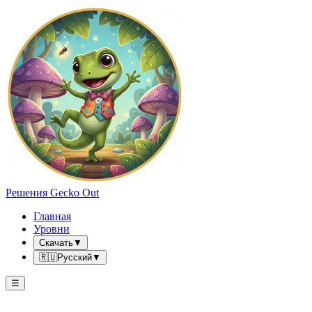
Решения Gecko Out
Главная
Уровни
Скачать
▼
🇷🇺
Русский
▼
☰