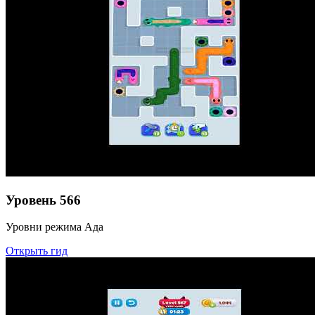
Уровень
566
Уровни режима Ада
Открыть гид