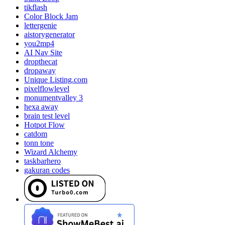
tikflash
Color Block Jam
lettergenie
aistorygenerator
you2mp4
AI Nav Site
dropthecat
dropaway
Unique Listing.com
pixelflowlevel
monumentvalley 3
hexa away
brain test level
Hotpot Flow
catdom
tonn tone
Wizard Alchemy
taskbarhero
gakuran codes