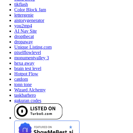
tikflash
Color Block Jam
lettergenie
aistorygenerator
you2mp4
AI Nav Site
dropthecat
dropaway
Unique Listing.com
pixelflowlevel
monumentvalley 3
hexa away
brain test level
Hotpot Flow
catdom
tonn tone
Wizard Alchemy
taskbarhero
gakuran codes