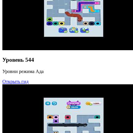
Уровень
544
Уровни режима Ада
Открыть гид