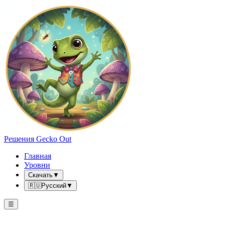
Решения Gecko Out
Главная
Уровни
Скачать
▼
🇷🇺
Русский
▼
☰