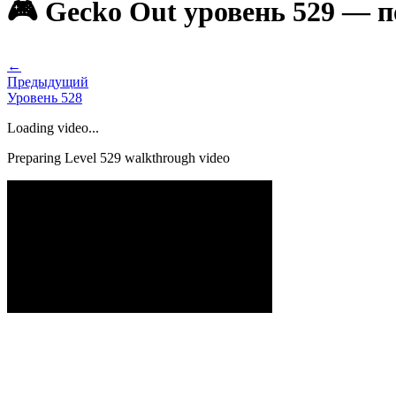
🎮 Gecko Out уровень 529 — 
←
Предыдущий
Уровень
528
Loading video...
Preparing Level
529
walkthrough video