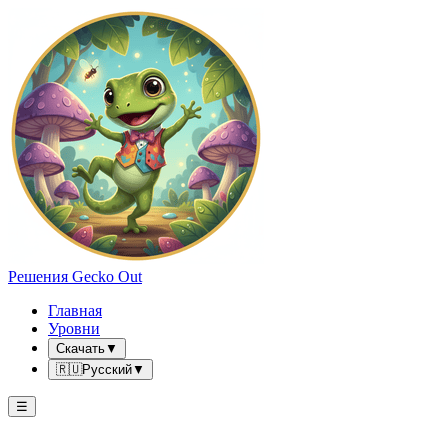
Решения Gecko Out
Главная
Уровни
Скачать
▼
🇷🇺
Русский
▼
☰