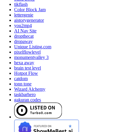
tikflash
Color Block Jam
lettergenie
aistorygenerator
you2mp4
AI Nav Site
dropthecat
dropaway
Unique Listing.com
pixelflowlevel
monumentvalley 3
hexa away
brain test level
Hotpot Flow
catdom
tonn tone
Wizard Alchemy
taskbarhero
gakuran codes