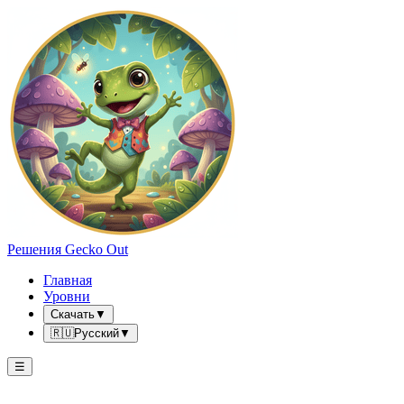
Решения Gecko Out
Главная
Уровни
Скачать
▼
🇷🇺
Русский
▼
☰