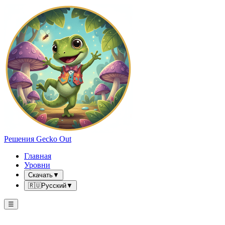
Решения Gecko Out
Главная
Уровни
Скачать
▼
🇷🇺
Русский
▼
☰