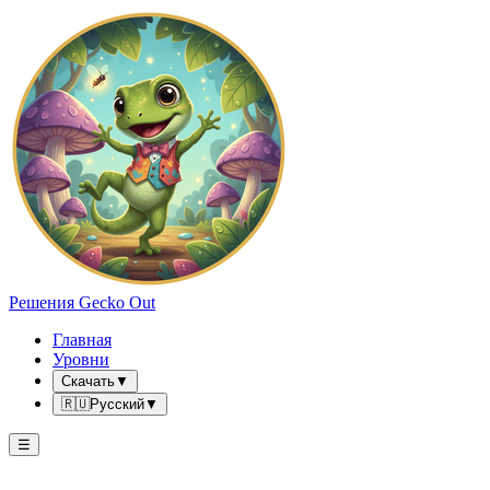
Решения Gecko Out
Главная
Уровни
Скачать
▼
🇷🇺
Русский
▼
☰