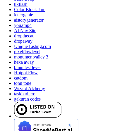
tikflash
Color Block Jam
lettergenie
aistorygenerator
you2mp4
AI Nav Site
dropthecat
dropaway
Unique Listing.com
pixelflowlevel
monumentvalley 3
hexa away
brain test level
Hotpot Flow
catdom
tonn tone
Wizard Alchemy
taskbarhero
gakuran codes