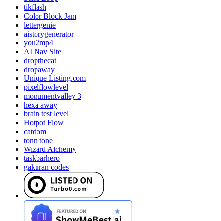
tikflash
Color Block Jam
lettergenie
aistorygenerator
you2mp4
AI Nav Site
dropthecat
dropaway
Unique Listing.com
pixelflowlevel
monumentvalley 3
hexa away
brain test level
Hotpot Flow
catdom
tonn tone
Wizard Alchemy
taskbarhero
gakuran codes