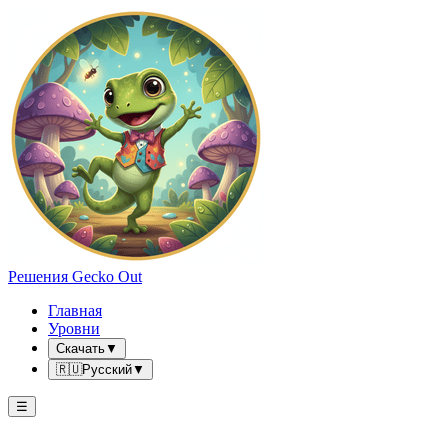
Решения Gecko Out
Главная
Уровни
Скачать
▼
🇷🇺
Русский
▼
☰