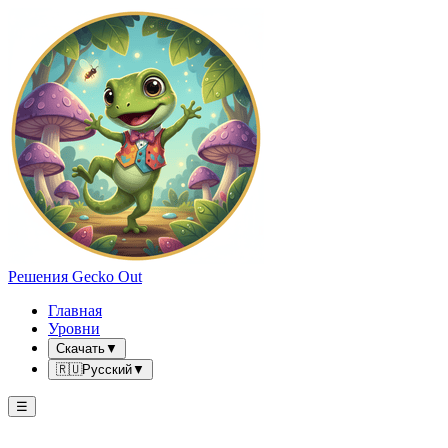
Решения Gecko Out
Главная
Уровни
Скачать
▼
🇷🇺
Русский
▼
☰