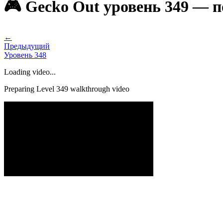
🎮 Gecko Out уровень 349 — 
←
Предыдущий
Уровень
348
Loading video...
Preparing Level
349
walkthrough video