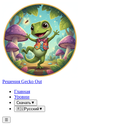
Решения Gecko Out
Главная
Уровни
Скачать
▼
🇷🇺
Русский
▼
☰