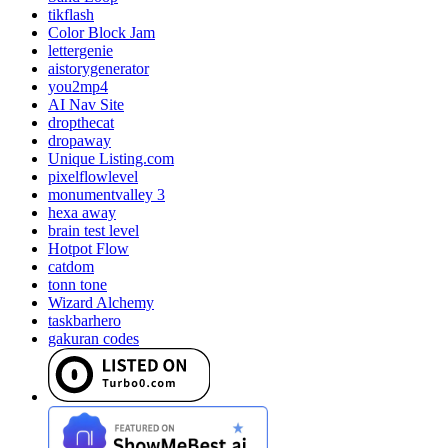
tikflash
Color Block Jam
lettergenie
aistorygenerator
you2mp4
AI Nav Site
dropthecat
dropaway
Unique Listing.com
pixelflowlevel
monumentvalley 3
hexa away
brain test level
Hotpot Flow
catdom
tonn tone
Wizard Alchemy
taskbarhero
gakuran codes