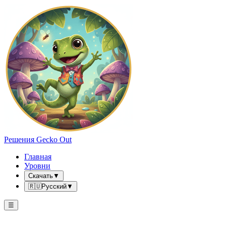
Решения Gecko Out
Главная
Уровни
Скачать
▼
🇷🇺
Русский
▼
☰