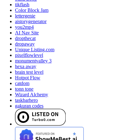
tikflash
Color Block Jam
lettergenie
aistorygenerator
you2mp4
AI Nav Site
dropthecat
dropaway
Unique Listing.com
pixelflowlevel
monumentvalley 3
hexa away
brain test level
Hotpot Flow
catdom
tonn tone
Wizard Alchemy
taskbarhero
gakuran codes