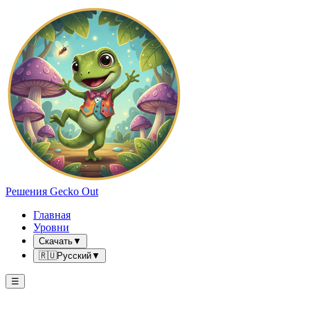
Решения Gecko Out
Главная
Уровни
Скачать
▼
🇷🇺
Русский
▼
☰