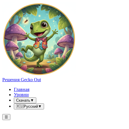
Решения Gecko Out
Главная
Уровни
Скачать
▼
🇷🇺
Русский
▼
☰