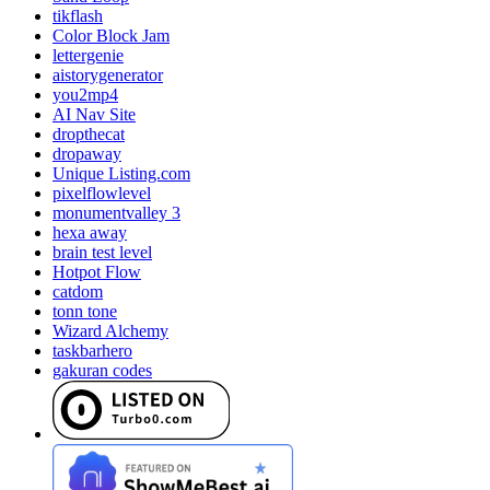
tikflash
Color Block Jam
lettergenie
aistorygenerator
you2mp4
AI Nav Site
dropthecat
dropaway
Unique Listing.com
pixelflowlevel
monumentvalley 3
hexa away
brain test level
Hotpot Flow
catdom
tonn tone
Wizard Alchemy
taskbarhero
gakuran codes