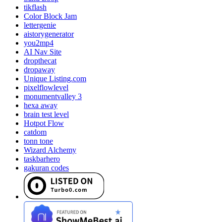
tikflash
Color Block Jam
lettergenie
aistorygenerator
you2mp4
AI Nav Site
dropthecat
dropaway
Unique Listing.com
pixelflowlevel
monumentvalley 3
hexa away
brain test level
Hotpot Flow
catdom
tonn tone
Wizard Alchemy
taskbarhero
gakuran codes