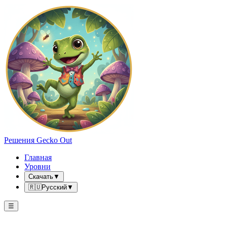
Решения Gecko Out
Главная
Уровни
Скачать
▼
🇷🇺
Русский
▼
☰