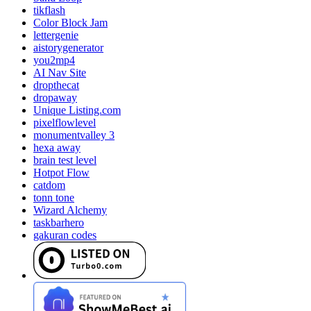
tikflash
Color Block Jam
lettergenie
aistorygenerator
you2mp4
AI Nav Site
dropthecat
dropaway
Unique Listing.com
pixelflowlevel
monumentvalley 3
hexa away
brain test level
Hotpot Flow
catdom
tonn tone
Wizard Alchemy
taskbarhero
gakuran codes