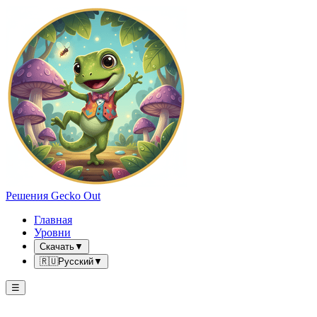
Решения Gecko Out
Главная
Уровни
Скачать
▼
🇷🇺
Русский
▼
☰