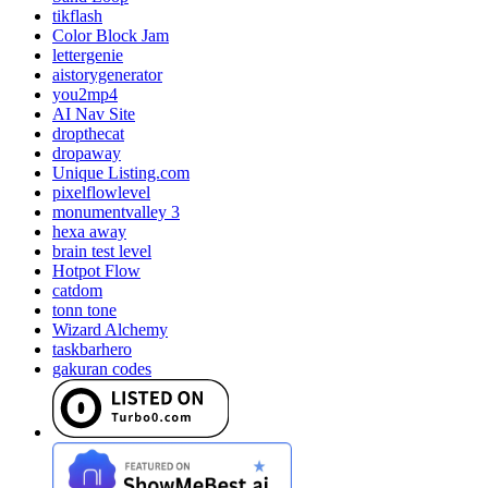
tikflash
Color Block Jam
lettergenie
aistorygenerator
you2mp4
AI Nav Site
dropthecat
dropaway
Unique Listing.com
pixelflowlevel
monumentvalley 3
hexa away
brain test level
Hotpot Flow
catdom
tonn tone
Wizard Alchemy
taskbarhero
gakuran codes