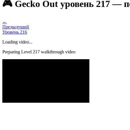
🎮 Gecko Out уровень 217 — 
←
Предыдущий
Уровень
216
Loading video...
Preparing Level
217
walkthrough video