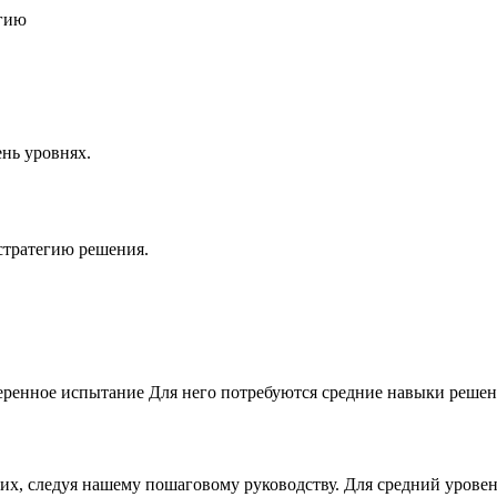
егию
нь уровнях.
стратегию решения.
еренное испытание Для него потребуются средние навыки решен
них, следуя нашему пошаговому руководству. Для средний урове