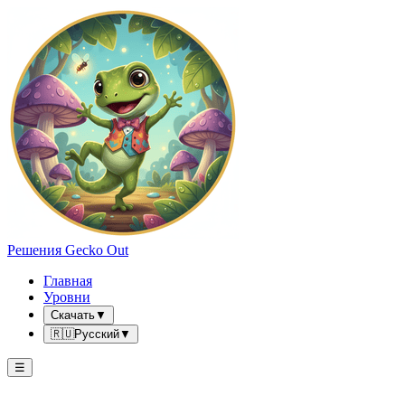
Решения Gecko Out
Главная
Уровни
Скачать
▼
🇷🇺
Русский
▼
☰