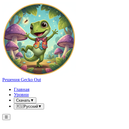
Решения Gecko Out
Главная
Уровни
Скачать
▼
🇷🇺
Русский
▼
☰