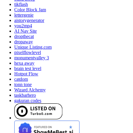
tikflash
Color Block Jam
lettergenie
aistorygenerator
you2mp4
AI Nav Site
dropthecat
dropaway
Unique Listing.com
pixelflowlevel
monumentvalley 3
hexa away
brain test level
Hotpot Flow
catdom
tonn tone
Wizard Alchemy
taskbarhero
gakuran codes