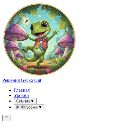
Решения Gecko Out
Главная
Уровни
Скачать
▼
🇷🇺
Русский
▼
☰