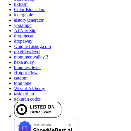
tikflash
Color Block Jam
lettergenie
aistorygenerator
you2mp4
AI Nav Site
dropthecat
dropaway
Unique Listing.com
pixelflowlevel
monumentvalley 3
hexa away
brain test level
Hotpot Flow
catdom
tonn tone
Wizard Alchemy
taskbarhero
gakuran codes