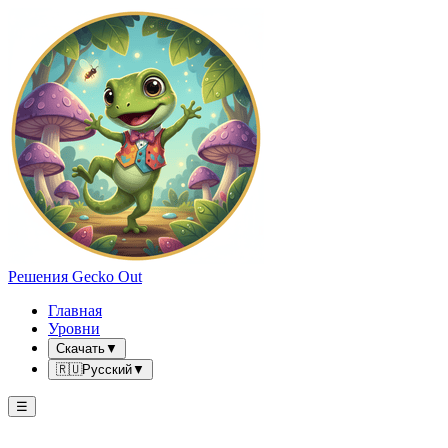
Решения Gecko Out
Главная
Уровни
Скачать
▼
🇷🇺
Русский
▼
☰