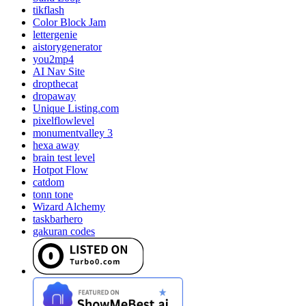
tikflash
Color Block Jam
lettergenie
aistorygenerator
you2mp4
AI Nav Site
dropthecat
dropaway
Unique Listing.com
pixelflowlevel
monumentvalley 3
hexa away
brain test level
Hotpot Flow
catdom
tonn tone
Wizard Alchemy
taskbarhero
gakuran codes