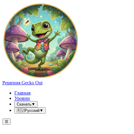
Решения Gecko Out
Главная
Уровни
Скачать
▼
🇷🇺
Русский
▼
☰