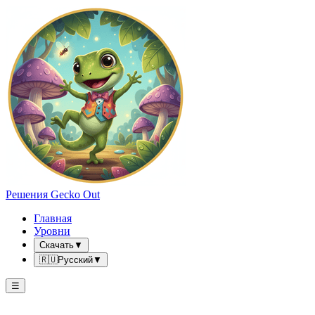
Решения Gecko Out
Главная
Уровни
Скачать
▼
🇷🇺
Русский
▼
☰