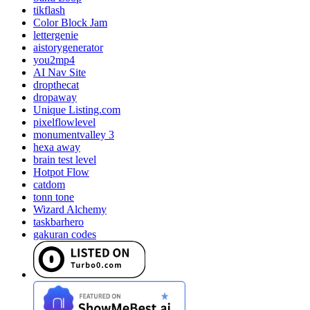
tikflash
Color Block Jam
lettergenie
aistorygenerator
you2mp4
AI Nav Site
dropthecat
dropaway
Unique Listing.com
pixelflowlevel
monumentvalley 3
hexa away
brain test level
Hotpot Flow
catdom
tonn tone
Wizard Alchemy
taskbarhero
gakuran codes