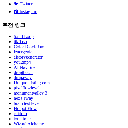
🐦
Twitter
📷
Instagram
추천 링크
Sand Loop
tikflash
Color Block Jam
lettergenie
aistorygenerator
you2mp4
AI Nav Site
dropthecat
dropaway
Unique Listing.com
pixelflowlevel
monumentvalley 3
hexa away
brain test level
Hotpot Flow
catdom
tonn tone
Wizard Alchemy