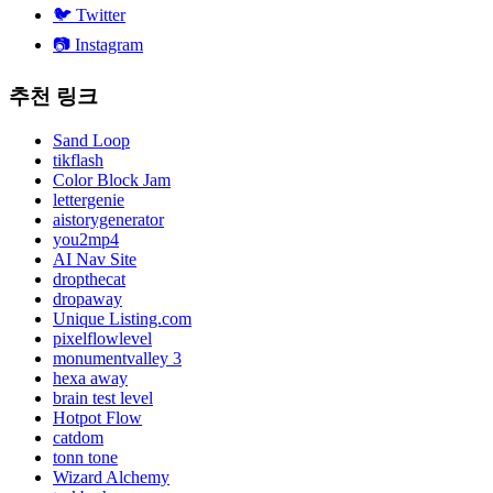
🐦
Twitter
📷
Instagram
추천 링크
Sand Loop
tikflash
Color Block Jam
lettergenie
aistorygenerator
you2mp4
AI Nav Site
dropthecat
dropaway
Unique Listing.com
pixelflowlevel
monumentvalley 3
hexa away
brain test level
Hotpot Flow
catdom
tonn tone
Wizard Alchemy