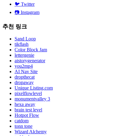
🐦
Twitter
📷
Instagram
추천 링크
Sand Loop
tikflash
Color Block Jam
lettergenie
aistorygenerator
you2mp4
AI Nav Site
dropthecat
dropaway
Unique Listing.com
pixelflowlevel
monumentvalley 3
hexa away
brain test level
Hotpot Flow
catdom
tonn tone
Wizard Alchemy