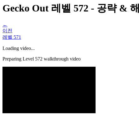
Gecko Out 레벨 572 - 공략 
←
이전
레벨
571
Loading video...
Preparing Level
572
walkthrough video