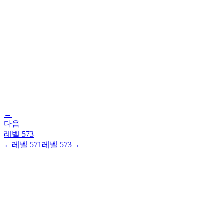
→
다음
레벨
573
←
레벨
571
레벨
573
→