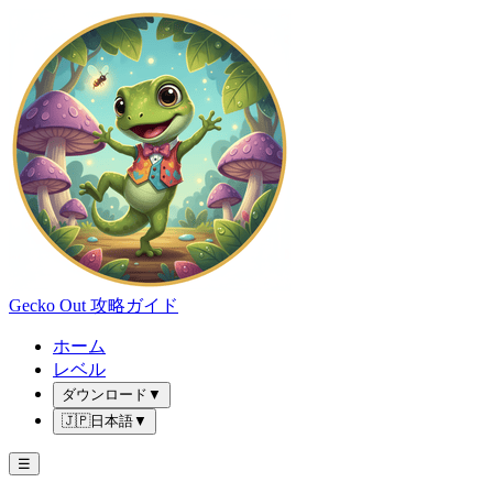
Gecko Out 攻略ガイド
ホーム
レベル
ダウンロード
▼
🇯🇵
日本語
▼
☰