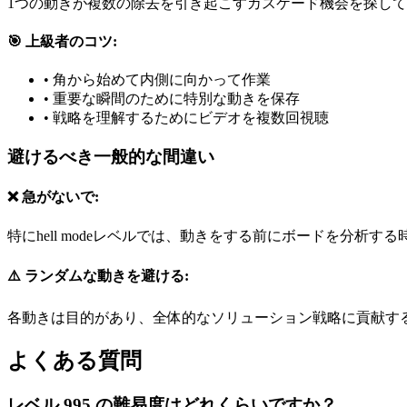
1つの動きが複数の除去を引き起こすカスケード機会を探し
🎯 上級者のコツ:
•
角から始めて内側に向かって作業
•
重要な瞬間のために特別な動きを保存
•
戦略を理解するためにビデオを複数回視聴
避けるべき一般的な間違い
❌ 急がないで:
特にhell modeレベルでは、動きをする前にボードを分析す
⚠️ ランダムな動きを避ける:
各動きは目的があり、全体的なソリューション戦略に貢献す
よくある質問
レベル 995 の難易度はどれくらいですか？