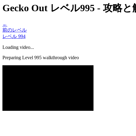
Gecko Out レベル995 - 攻
←
前のレベル
レベル
994
Loading video...
Preparing Level
995
walkthrough video