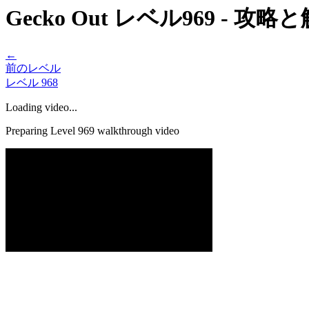
Gecko Out レベル969 - 攻
←
前のレベル
レベル
968
Loading video...
Preparing Level
969
walkthrough video