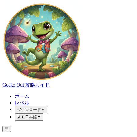
Gecko Out 攻略ガイド
ホーム
レベル
ダウンロード
▼
🇯🇵
日本語
▼
☰