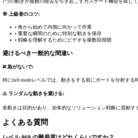
1つの動きが複数の除去を引き起こすカスケード機会を探し
🎯 上級者のコツ:
•
角から始めて内側に向かって作業
•
重要な瞬間のために特別な動きを保存
•
戦略を理解するためにビデオを複数回視聴
避けるべき一般的な間違い
❌ 急がないで:
特にhell modeレベルでは、動きをする前にボードを分析す
⚠️ ランダムな動きを避ける:
各動きは目的があり、全体的なソリューション戦略に貢献す
よくある質問
レベル 969 の難易度はどれくらいですか？