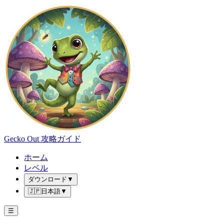
Gecko Out 攻略ガイド
ホーム
レベル
ダウンロード
▼
🇯🇵
日本語
▼
☰