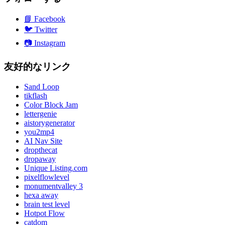
📘
Facebook
🐦
Twitter
📷
Instagram
友好的なリンク
Sand Loop
tikflash
Color Block Jam
lettergenie
aistorygenerator
you2mp4
AI Nav Site
dropthecat
dropaway
Unique Listing.com
pixelflowlevel
monumentvalley 3
hexa away
brain test level
Hotpot Flow
catdom