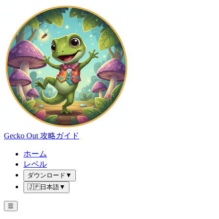
Gecko Out 攻略ガイド
ホーム
レベル
ダウンロード
▼
🇯🇵
日本語
▼
☰