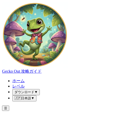
Gecko Out 攻略ガイド
ホーム
レベル
ダウンロード
▼
🇯🇵
日本語
▼
☰