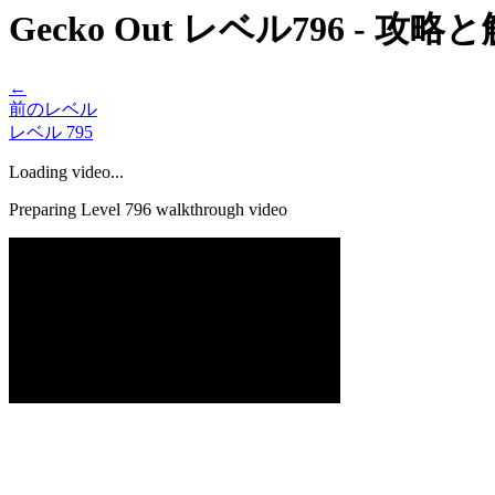
Gecko Out レベル796 - 攻
←
前のレベル
レベル
795
Loading video...
Preparing Level
796
walkthrough video