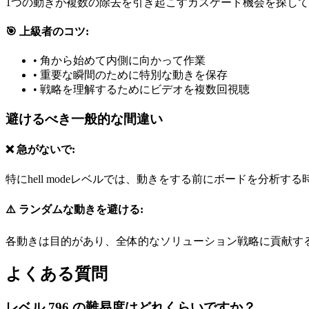
1つの動きが複数の除去を引き起こすカスケード機会を探し
🎯 上級者のコツ:
•
角から始めて内側に向かって作業
•
重要な瞬間のために特別な動きを保存
•
戦略を理解するためにビデオを複数回視聴
避けるべき一般的な間違い
❌ 急がないで:
特にhell modeレベルでは、動きをする前にボードを分析す
⚠️ ランダムな動きを避ける:
各動きは目的があり、全体的なソリューション戦略に貢献す
よくある質問
レベル 796 の難易度はどれくらいですか？