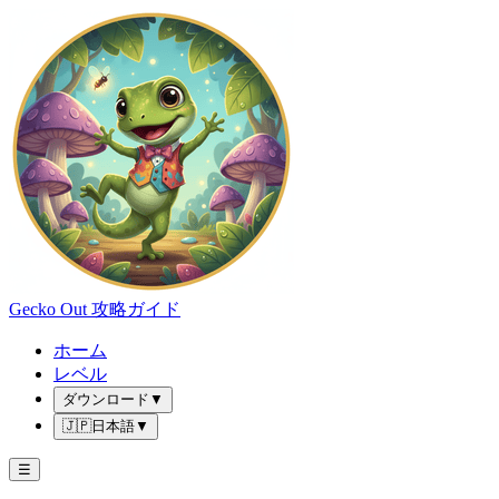
Gecko Out 攻略ガイド
ホーム
レベル
ダウンロード
▼
🇯🇵
日本語
▼
☰