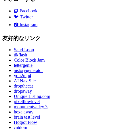
📘
Facebook
🐦
Twitter
📷
Instagram
友好的なリンク
Sand Loop
tikflash
Color Block Jam
lettergenie
aistorygenerator
you2mp4
AI Nav Site
dropthecat
dropaway
Unique Listing.com
pixelflowlevel
monumentvalley 3
hexa away
brain test level
Hotpot Flow
catdom