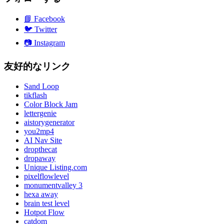
📘
Facebook
🐦
Twitter
📷
Instagram
友好的なリンク
Sand Loop
tikflash
Color Block Jam
lettergenie
aistorygenerator
you2mp4
AI Nav Site
dropthecat
dropaway
Unique Listing.com
pixelflowlevel
monumentvalley 3
hexa away
brain test level
Hotpot Flow
catdom