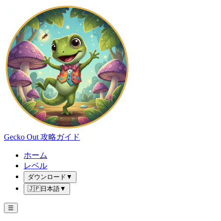
Gecko Out 攻略ガイド
ホーム
レベル
ダウンロード
▼
🇯🇵
日本語
▼
☰