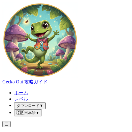
Gecko Out 攻略ガイド
ホーム
レベル
ダウンロード
▼
🇯🇵
日本語
▼
☰