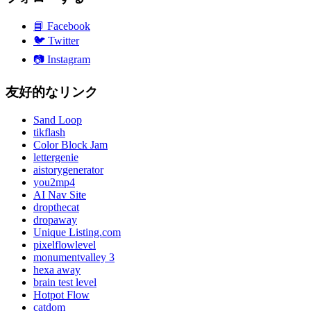
📘
Facebook
🐦
Twitter
📷
Instagram
友好的なリンク
Sand Loop
tikflash
Color Block Jam
lettergenie
aistorygenerator
you2mp4
AI Nav Site
dropthecat
dropaway
Unique Listing.com
pixelflowlevel
monumentvalley 3
hexa away
brain test level
Hotpot Flow
catdom