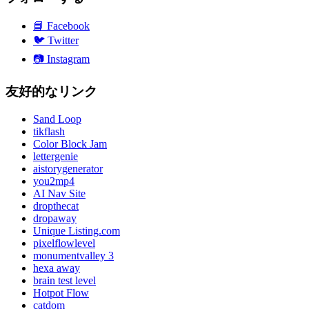
📘
Facebook
🐦
Twitter
📷
Instagram
友好的なリンク
Sand Loop
tikflash
Color Block Jam
lettergenie
aistorygenerator
you2mp4
AI Nav Site
dropthecat
dropaway
Unique Listing.com
pixelflowlevel
monumentvalley 3
hexa away
brain test level
Hotpot Flow
catdom