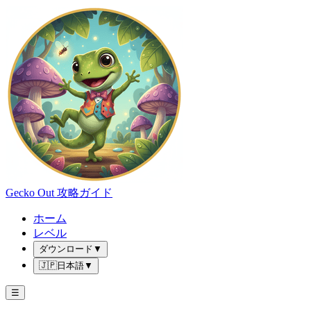
Gecko Out 攻略ガイド
ホーム
レベル
ダウンロード
▼
🇯🇵
日本語
▼
☰