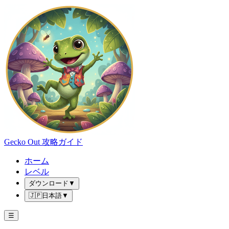
Gecko Out 攻略ガイド
ホーム
レベル
ダウンロード
▼
🇯🇵
日本語
▼
☰