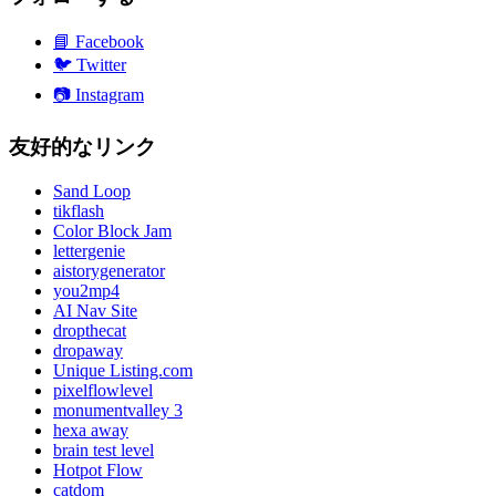
📘
Facebook
🐦
Twitter
📷
Instagram
友好的なリンク
Sand Loop
tikflash
Color Block Jam
lettergenie
aistorygenerator
you2mp4
AI Nav Site
dropthecat
dropaway
Unique Listing.com
pixelflowlevel
monumentvalley 3
hexa away
brain test level
Hotpot Flow
catdom