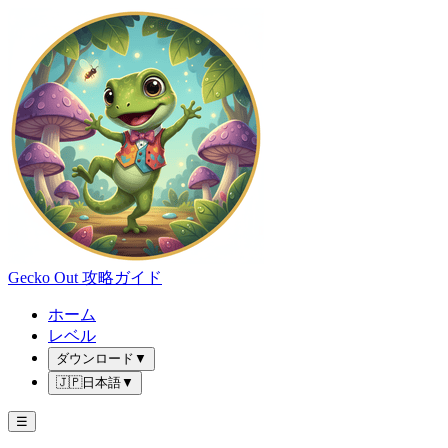
Gecko Out 攻略ガイド
ホーム
レベル
ダウンロード
▼
🇯🇵
日本語
▼
☰