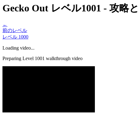
Gecko Out レベル1001 - 
←
前のレベル
レベル
1000
Loading video...
Preparing Level
1001
walkthrough video